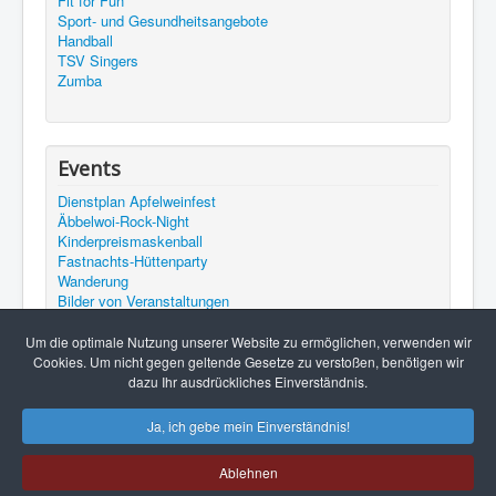
Fit for Fun
Sport- und Gesundheitsangebote
Handball
TSV Singers
Zumba
Events
Dienstplan Apfelweinfest
Äbbelwoi-Rock-Night
Kinderpreismaskenball
Fastnachts-Hüttenparty
Wanderung
Bilder von Veranstaltungen
Bilder vom Apfelweinfest 2015
Termine
Um die optimale Nutzung unserer Website zu ermöglichen, verwenden wir
Unser YouTube Channel
Cookies. Um nicht gegen geltende Gesetze zu verstoßen, benötigen wir
Beerfurther Apfelweinfest
dazu Ihr ausdrückliches Einverständnis.
Ja, ich gebe mein Einverständnis!
Ablehnen